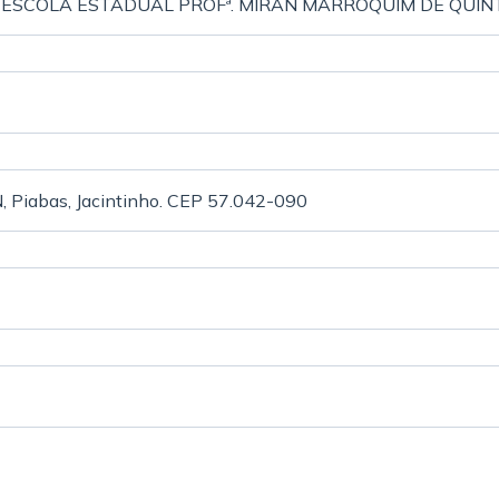
ESCOLA ESTADUAL PROFª. MIRAN MARROQUIM DE QUI
N, Piabas, Jacintinho. CEP 57.042-090