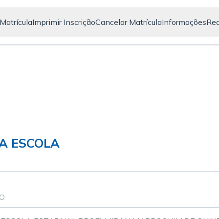
Matrícula
Imprimir Inscrição
Cancelar Matrícula
Informações
Red
A ESCOLA
ÃO