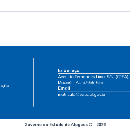
Endereço
Avenida Fernandes Lima, S/N, (CEPA),
Maceió - AL, 57055-055
Email
matricula@educ.al.gov.br
Governo do Estado de Alagoas © - 2026