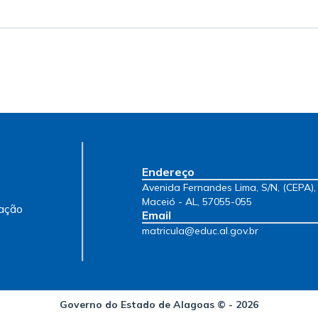
Endereço
Avenida Fernandes Lima, S/N, (CEPA),
Maceió - AL, 57055-055
Email
matricula@educ.al.gov.br
Governo do Estado de Alagoas © - 2026