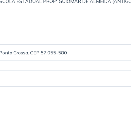
SCOLA ESTADUAL PROFª. GUIOMAR DE ALMEIDA (ANTIGO
, Ponta Grossa. CEP 57.055-580